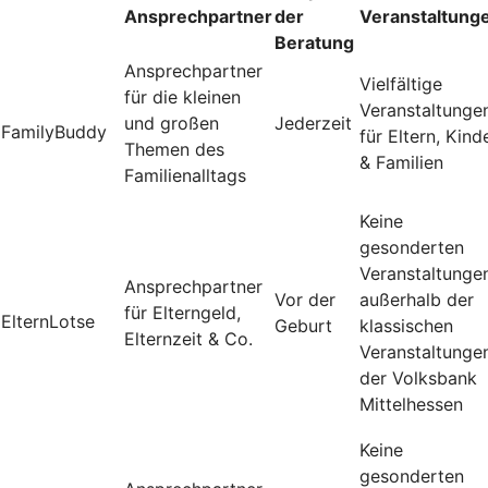
Ansprechpartner
der
Veranstaltung
Beratung
Ansprechpartner
Vielfältige
für die kleinen
Veranstaltunge
und großen
Jederzeit
FamilyBuddy
für Eltern, Kind
Themen des
& Familien
Familienalltags
Keine
gesonderten
Veranstaltunge
Ansprechpartner
Vor der
außerhalb der
für Elterngeld,
ElternLotse
Geburt
klassischen
Elternzeit & Co.
Veranstaltunge
der Volksbank
Mittelhessen
Keine
gesonderten