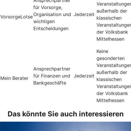
Ansprechpartner
Veranstaltunge
für Vorsorge,
außerhalb der
Organisation und
Jederzeit
VorsorgeLotse
klassischen
wichtigen
Veranstaltunge
Entscheidungen
der Volksbank
Mittelhessen
Keine
gesonderten
Veranstaltunge
Ansprechpartner
außerhalb der
für Finanzen und
Jederzeit
Mein Berater
klassischen
Bankgeschäfte
Veranstaltunge
der Volksbank
Mittelhessen
Das könnte Sie auch interessieren