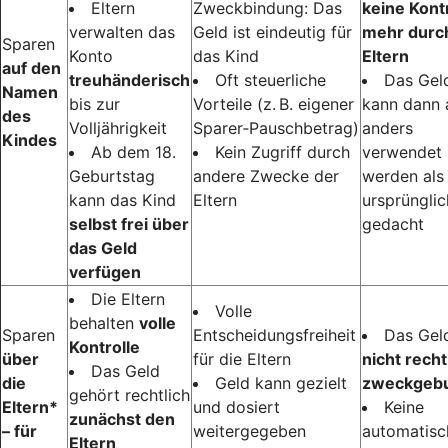
Eltern
Zweckbindung: Das
keine Kont
verwalten das
Geld ist eindeutig für
mehr durch
Sparen
Konto
das Kind
Eltern
auf den
treuhänderisch
Oft steuerliche
Das Gel
Namen
bis zur
Vorteile (z. B. eigener
kann dann 
des
Volljährigkeit
Sparer‑Pauschbetrag)
anders
Kindes
Ab dem 18.
Kein Zugriff durch
verwendet
Geburtstag
andere Zwecke der
werden als
kann das Kind
Eltern
ursprünglic
selbst frei über
gedacht
das Geld
verfügen
Die Eltern
Volle
behalten
volle
Sparen
Entscheidungsfreiheit
Das Geld
Kontrolle
über
für die Eltern
nicht recht
Das Geld
die
Geld kann gezielt
zweckgeb
gehört rechtlich
Eltern*
und dosiert
Keine
zunächst den
– für
weitergegeben
automatisc
Eltern