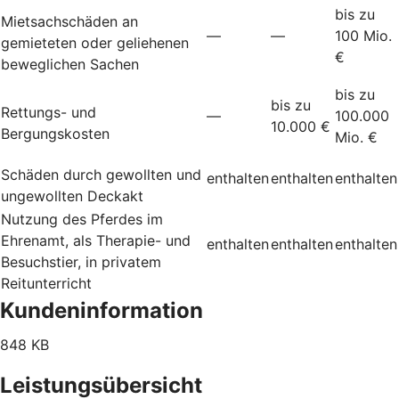
bis zu
Mietsachschäden an
—
—
100 Mio.
gemieteten oder geliehenen
€
beweglichen Sachen
bis zu
bis zu
Rettungs- und
—
100.000
10.000 €
Bergungskosten
Mio. €
Schäden durch gewollten und
enthalten
enthalten
enthalten
ungewollten Deckakt
Nutzung des Pferdes im
Ehrenamt, als Therapie- und
enthalten
enthalten
enthalten
Besuchstier, in privatem
Reitunterricht
Kundeninformation
848 KB
Leistungsübersicht