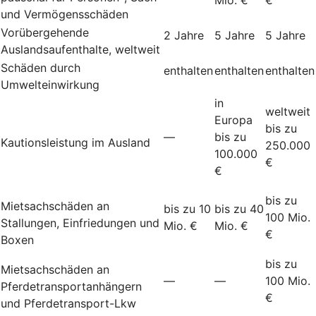
und Vermögensschäden
Vorübergehende
2 Jahre
5 Jahre
5 Jahre
Auslandsaufenthalte, weltweit
Schäden durch
enthalten
enthalten
enthalten
Umwelteinwirkung
in
weltweit
Europa
bis zu
—
bis zu
Kautionsleistung im Ausland
250.000
100.000
€
€
bis zu
Mietsachschäden an
bis zu 10
bis zu 40
100 Mio.
Stallungen, Einfriedungen und
Mio. €
Mio. €
€
Boxen
bis zu
Mietsachschäden an
—
—
100 Mio.
Pferdetransportanhängern
€
und Pferdetransport-Lkw