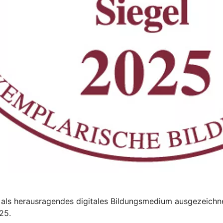
als herausragendes digitales Bildungsmedium ausgezeichne
25.